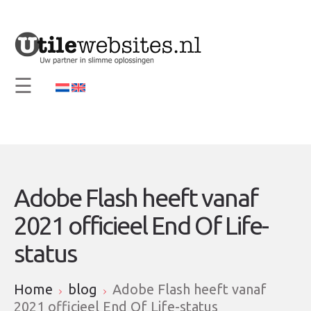
×
Home
Visie en Missie
☰
Diensten
Support
Contact
Info
Adobe Flash heeft vanaf
2021 officieel End Of Life-
status
Home
blog
Adobe Flash heeft vanaf
2021 officieel End Of Life-status