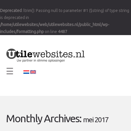
×
Deprecated
: ltrim(): Passing null to parameter #1 ($string) of type string
Home
is deprecated in
Visie en Missie
/home/utilewebsites/web/utilewebsites.nl/public_html/wp-
includes/formatting.php
on line
4487
Diensten
Support
Contact
☰
Info
Monthly Archives:
mei 2017