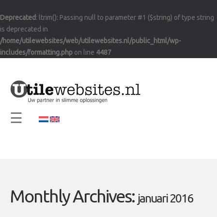
×
Deprecated
: ltrim(): Passing null to parameter #1 ($string) of type string
Home
is deprecated in
Visie en Missie
/home/utilewebsites/web/utilewebsites.nl/public_html/wp-
includes/formatting.php
on line
4487
Diensten
Support
Contact
☰
Info
Monthly Archives:
januari 2016