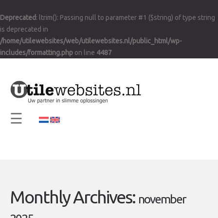
×
Deprecated
: ltrim(): Passing null to parameter #1 ($string) of type string
Home
is deprecated in
Visie en Missie
/home/utilewebsites/web/utilewebsites.nl/public_html/wp-
includes/formatting.php
on line
4487
Diensten
Support
Contact
☰
Info
Monthly Archives:
november