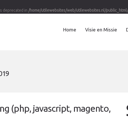
 is deprecated in
/home/utilewebsites/web/utilewebsites.nl/public_html
Home
Visie en Missie
2019
 (php, javascript, magento,