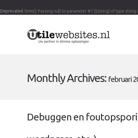
Deprecated
: ltrim(): Passing null to parameter #1 ($string) of type string
Monthly Archives:
februari 
Debuggen en foutopsporing