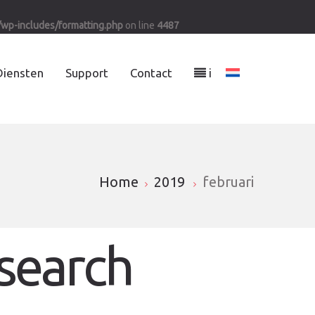
/wp-includes/formatting.php
on line
4487
Diensten
Support
Contact
i
Home
2019
februari
search