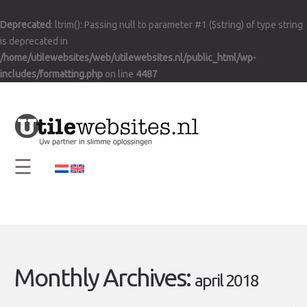
×
Deprecated
: ltrim(): Passing null to parameter #1 ($string) of type string
Home
is deprecated in
Visie en Missie
/home/utilewebsites/web/utilewebsites.nl/public_html/wp-
includes/formatting.php
on line
4487
Diensten
Support
Contact
☰
Info
Monthly Archives:
april 2018