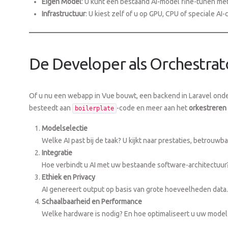
Eigen Model
: U kunt een bestaand AI-model fine-tunen met
Infrastructuur
: U kiest zelf of u op GPU, CPU of speciale AI
De Developer als Orchestrat
Of u nu een webapp in Vue bouwt, een backend in Laravel onderh
besteedt aan
-code en meer aan het
orkestreren
boilerplate
Modelselectie
Welke AI past bij de taak? U kijkt naar prestaties, betrouwb
Integratie
Hoe verbindt u AI met uw bestaande software-architectuur?
Ethiek en Privacy
AI genereert output op basis van grote hoeveelheden data. 
Schaalbaarheid en Performance
Welke hardware is nodig? En hoe optimaliseert u uw model (