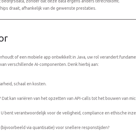
 bedrijfsdata, zonder dat deze data ergens anders terechtkomt.
-chips draait, afhankelijk van de gewenste prestaties.
or
oudt of een mobiele app ontwikkelt in Java, uw rol verandert fundamente
van verschillende AI-componenten. Denk hierbij aan:
aarheid, schaal en kosten.
 Dat kan variëren van het opzetten van API-calls tot het bouwen van mi
U bent verantwoordelijk voor de veiligheid, compliance en ethische inze
bijvoorbeeld via quantisatie) voor snellere responstijden?