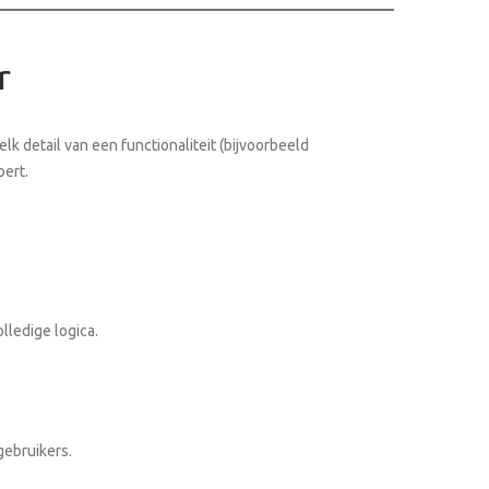
r
elk detail van een functionaliteit (bijvoorbeeld
oert.
lledige logica.
gebruikers.