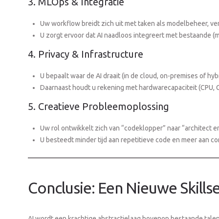
3. MLOps & Integratie
Uw workflow breidt zich uit met taken als modelbeheer, ve
U zorgt ervoor dat AI naadloos integreert met bestaande (
4. Privacy & Infrastructure
U bepaalt waar de AI draait (in de cloud, on-premises of hybr
Daarnaast houdt u rekening met hardwarecapaciteit (CPU, GP
5. Creatieve Probleemoplossing
Uw rol ontwikkelt zich van “codeklopper” naar “architect e
U besteedt minder tijd aan repetitieve code en meer aan co
Conclusie: Een Nieuwe Skills
AI wordt een krachtige abstractielaag bovenop bestaande tale