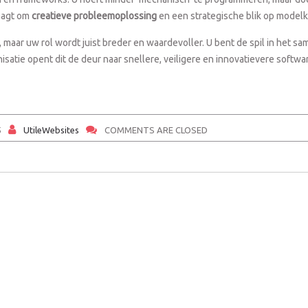
aagt om
creatieve probleemoplossing
en een strategische blik op modelk
maar uw rol wordt juist breder en waardevoller. U bent de spil in het 
satie opent dit de deur naar snellere, veiligere en innovatievere softwa
5
UtileWebsites
COMMENTS ARE CLOSED