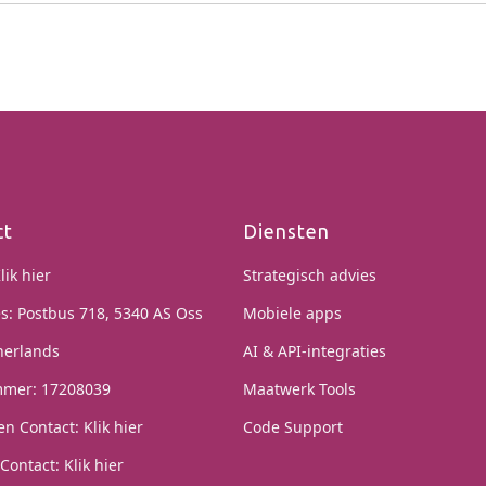
ct
Diensten
lik hier
Strategisch advies
s: Postbus 718, 5340 AS Oss
Mobiele apps
herlands
AI & API-integraties
mer: 17208039
Maatwerk Tools
en Contact:
Klik hier
Code Support
Contact:
Klik hier