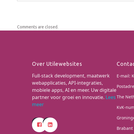
Comments are closed.
Over Utilewebsites
Conta
Full-stack development, maatwerk
E-mail:
K
webapplicaties, API-integraties,
Postadre
mobiele apps, AI en meer. Uw digitale
partner voor groei en innovatie.
Lees
The Net
meer
KvK-num
Groning
Brabant 