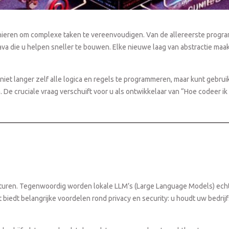
ieren om complexe taken te vereenvoudigen. Van de allereerste programm
a die u helpen sneller te bouwen. Elke nieuwe laag van abstractie maakt
 niet langer zelf alle logica en regels te programmeren, maar kunt gebr
De cruciale vraag verschuift voor u als ontwikkelaar van “Hoe codeer ik d
ucturen. Tegenwoordig worden lokale LLM’s (Large Language Models) echte
t biedt belangrijke voordelen rond privacy en security: u houdt uw bedrij