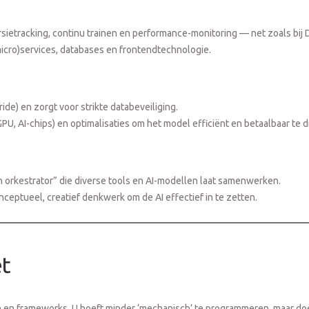
rsietracking, continu trainen en performance-monitoring — net zoals bij
micro)services, databases en frontendtechnologie.
ide) en zorgt voor strikte databeveiliging.
U, AI-chips) en optimalisaties om het model efficiënt en betaalbaar te d
n orkestrator” die diverse tools en AI-modellen laat samenwerken.
nceptueel, creatief denkwerk om de AI effectief in te zetten.
et
n en frameworks. U hoeft minder ‘mechanisch’ te programmeren, maar doe