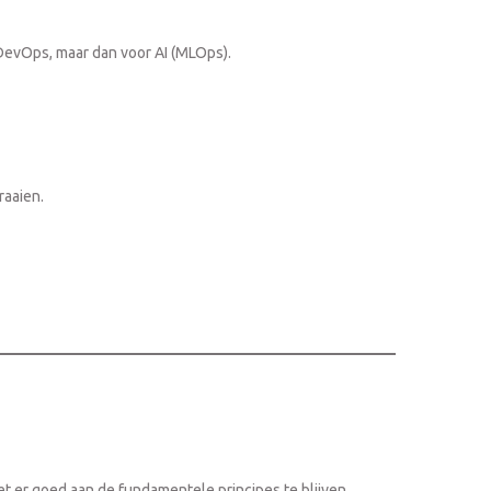
 DevOps, maar dan voor AI (MLOps).
raaien.
t er goed aan de fundamentele principes te blijven