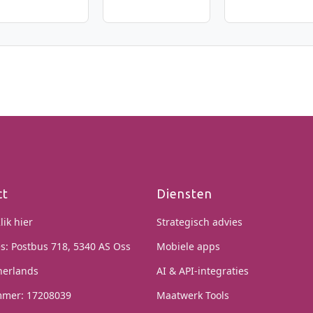
ct
Diensten
lik hier
Strategisch advies
s: Postbus 718, 5340 AS Oss
Mobiele apps
herlands
AI & API-integraties
mer: 17208039
Maatwerk Tools