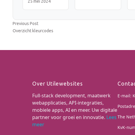
25 mei 2024
Previous
Previous Post
Bericht
post:
Overzicht kleurcodes
navigatie
Over Utilewebsites
Conta
Full-stack development, maatwerk
E-mail:
K
webapplicaties, API-integraties,
Postadre
mobiele apps, AI en meer. Uw digitale
partner voor groei en innovatie.
Lees
The Net
meer
KvK-num