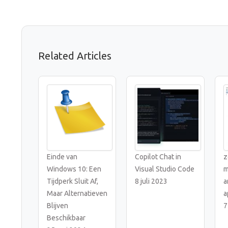
Related Articles
Einde van
Copilot Chat in
z
Windows 10: Een
Visual Studio Code
m
Tijdperk Sluit Af,
8 juli 2023
a
Maar Alternatieven
a
Blijven
7
Beschikbaar