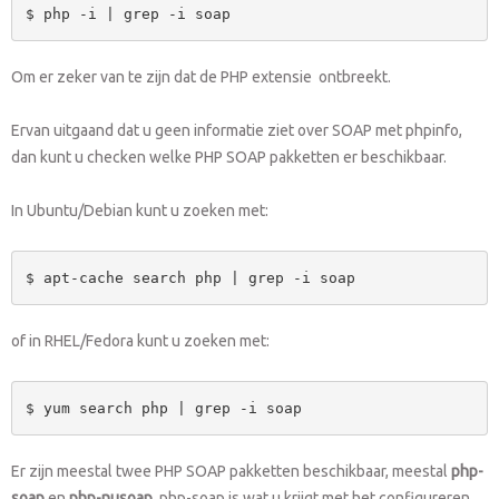
$ php -i | grep -i soap
Om er zeker van te zijn dat de PHP extensie ontbreekt.
Ervan uitgaand dat u geen informatie ziet over SOAP met phpinfo,
dan kunt u checken welke PHP SOAP pakketten er beschikbaar.
In Ubuntu/Debian kunt u zoeken met:
$ apt-cache search php | grep -i soap
of in RHEL/Fedora kunt u zoeken met:
$ yum search php | grep -i soap
Er zijn meestal twee PHP SOAP pakketten beschikbaar, meestal
php-
soap
en
php-nusoap
. php-soap is wat u krijgt met het configureren