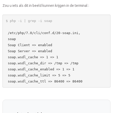
Zou u iets als dit in beeld kunnen krijgen in de terminal :
$ php -i | grep -i soap
 /etc/php/7.0/cli/conf.d/20-soap.ini,

 soap

 Soap Client => enabled

 Soap Server => enabled

 soap.wsdl_cache => 1 => 1

 soap.wsdl_cache_dir => /tmp => /tmp

 soap.wsdl_cache_enabled => 1 => 1

 soap.wsdl_cache_limit => 5 => 5
