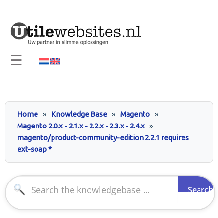
×
Home
Visie en Missie
☰
Diensten
Support
Contact
Skip
Home
Knowledge Base
Magento
to
Info
Magento 2.0.x - 2.1.x - 2.2.x - 2.3.x - 2.4.x
content
magento/product-community-edition 2.2.1 requires
ext-soap *
Search
for: