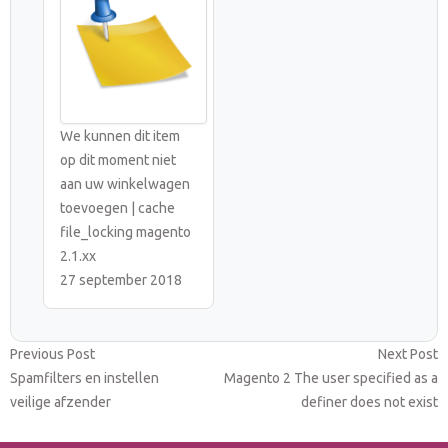
We kunnen dit item
op dit moment niet
aan uw winkelwagen
toevoegen | cache
file_locking magento
2.1.xx
27 september 2018
Bericht
Previous
N
Previous Post
Next Post
post:
p
Spamfilters en instellen
Magento 2 The user specified as a
navigatie
veilige afzender
definer does not exist