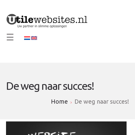
×
Home
Vision and Mission
☰
Services
Support
Contact
Info
De weg naar succes!
Home
De weg naar succes!