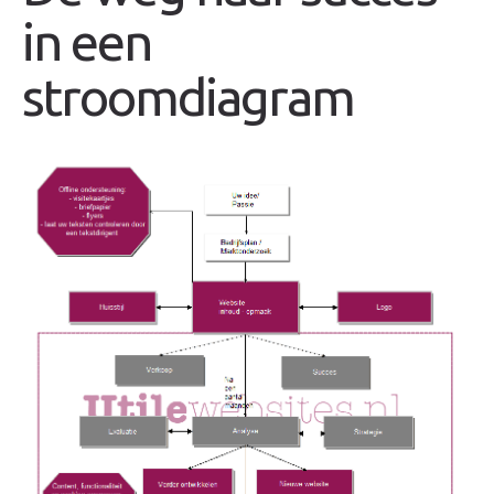
in een
stroomdiagram