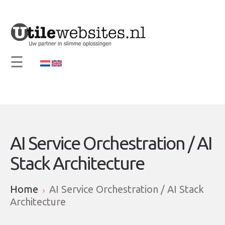
×
Home
Visie en Missie
☰
Diensten
Support
Contact
Info
AI Service Orchestration / AI
Stack Architecture
Home
AI Service Orchestration / AI Stack
Architecture