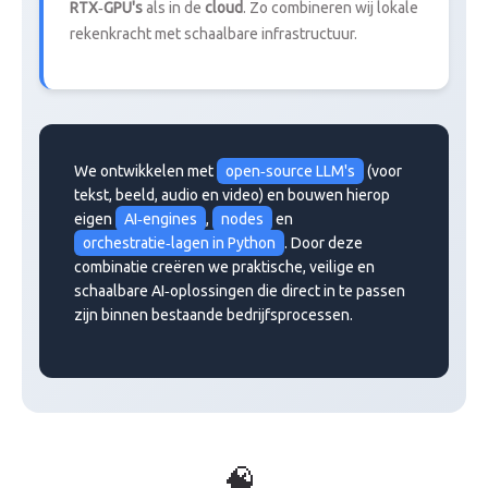
RTX‑GPU's
als in de
cloud
. Zo combineren wij lokale
rekenkracht met schaalbare infrastructuur.
We ontwikkelen met
open‑source LLM's
(voor
tekst, beeld, audio en video) en bouwen hierop
eigen
AI‑engines
,
nodes
en
orchestratie‑lagen in Python
. Door deze
combinatie creëren we praktische, veilige en
schaalbare AI‑oplossingen die direct in te passen
zijn binnen bestaande bedrijfsprocessen.
🧠